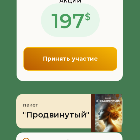
АКЦИИ
197
$
Принять участие
пакет
"Продвинутый"